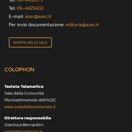
Tel:
06-44254212
E-mail:
acec@acec.it
Per invio documentazione:
editoria@acec.it
MAPPA DELLE SALE
COLOPHON
Testata Telematica
Sale della Comunità
Plurisettimanale dell’ACEC
www.saledellacomunita.it
Direttore responsabile
Gianluca Bernardini
presidenza@acec.it