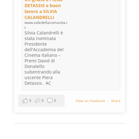
DETASSIS e buon
lavoro a SILVIA
CALANDRELLI
www.saledellacomunita.i
t
Silvia Calandrelli è
stata nominata
Presidente
dell'Accademia del
Cinema Italiano –
Premi David di
Donatello
subentrando alla
uscente Piera
Detassis. AC
3
0
0
View on Facebook
·
Share