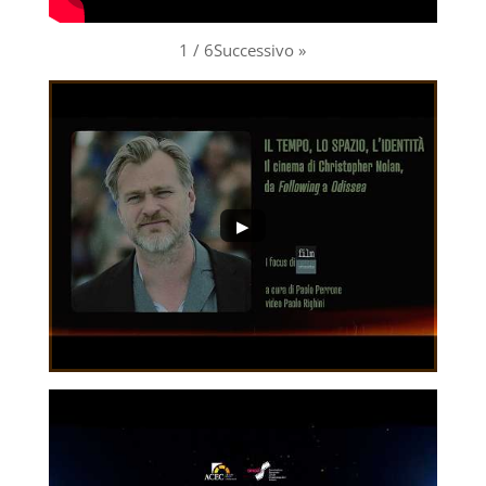
1 / 6
Successivo »
▶