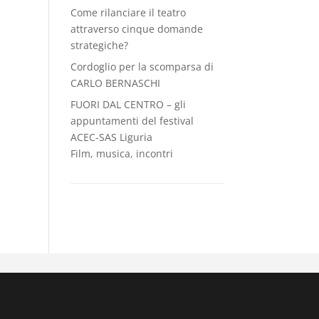
Come rilanciare il teatro
attraverso cinque domande
strategiche?
Cordoglio per la scomparsa di
CARLO BERNASCHI
FUORI DAL CENTRO – gli
appuntamenti del festival
ACEC-SAS Liguria
Film, musica, incontri