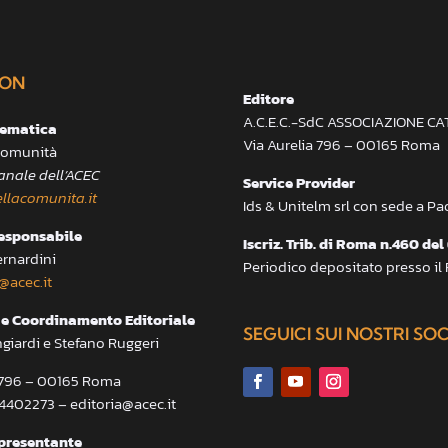
ON
Editore
A.C.E.C.-SdC ASSOCIAZIONE C
lematica
Via Aurelia 796 – 00165 Roma
 Comunità
anale dell’ACEC
Service Provider
llacomunita.it
Ids & Unitelm srl con sede a P
responsabile
Iscriz. Trib. di Roma n.460 del
ernardini
Periodico depositato presso il
@acec.it
e Coordinamento Editoriale
SEGUICI SUI NOSTRI SO
ngiardi e Stefano Ruggeri
a 796 – 00165 Roma
.4402273 – editoria@acec.it
presentante