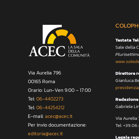
COLOPH
Testata Te
Sale della
Plurisettim
www.salede
Via Aurelia 796
Direttore 
Gianluca B
00165 Roma
presidenza
Orario: Lun-Ven 9:00 – 17:00
Tel:
06-4402273
Redazione 
Gabriele Li
Tel:
06-44254212
E-mail:
acec@acec.it
Via Aureli
Per invio documentazione:
Tel: +39.06
editoria@acec.it
Legale rap