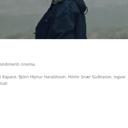
ondimenti cinema
,
 Rapace, Björn Hlynur Haraldsson, Hilmir Snær Guðnason, Ingvar
nuti