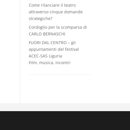
Come rilanciare il teatro
attraverso cinque domande
strategiche?
Cordoglio per la scomparsa di
CARLO BERNASCHI
FUORI DAL CENTRO – gli
appuntamenti del festival
ACEC-SAS Liguria
Film, musica, incontri