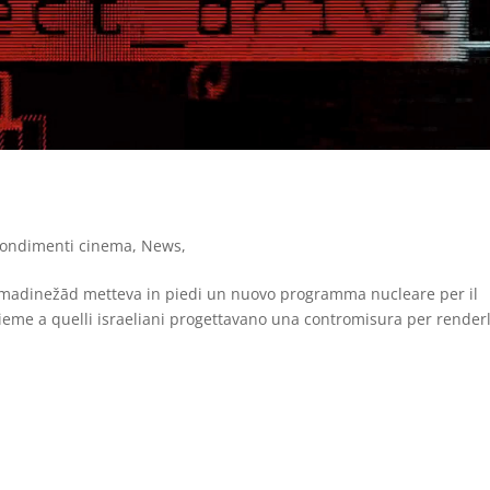
ondimenti cinema
,
News
,
ḥmadinežād metteva in piedi un nuovo programma nucleare per il
nsieme a quelli israeliani progettavano una contromisura per render