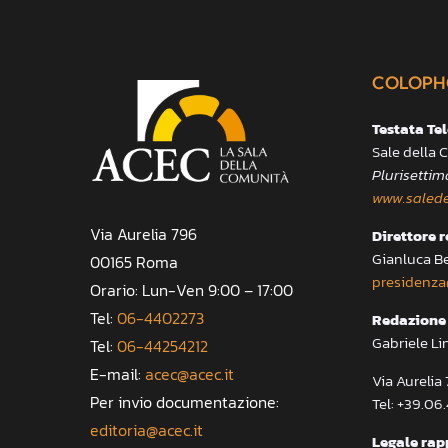
COLOPH
Testata Te
Sale della
Plurisettim
www.salede
Via Aurelia 796
Direttore 
Gianluca B
00165 Roma
presidenza
Orario: Lun-Ven 9:00 – 17:00
Tel:
06-4402273
Redazione 
Gabriele Li
Tel:
06-44254212
E-mail:
acec@acec.it
Via Aureli
Per invio documentazione:
Tel: +39.06
editoria@acec.it
Legale rap