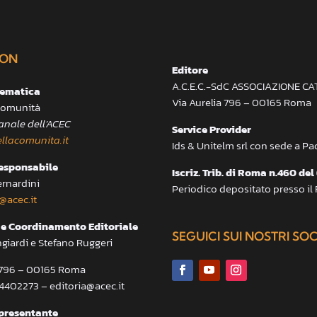
ON
Editore
A.C.E.C.-SdC ASSOCIAZIONE C
lematica
Via Aurelia 796 – 00165 Roma
 Comunità
anale dell’ACEC
Service Provider
llacomunita.it
Ids & Unitelm srl con sede a P
responsabile
Iscriz. Trib. di Roma n.460 del
ernardini
Periodico depositato presso il
@acec.it
e Coordinamento Editoriale
SEGUICI SUI NOSTRI SO
ngiardi e Stefano Ruggeri
a 796 – 00165 Roma
.4402273 – editoria@acec.it
presentante