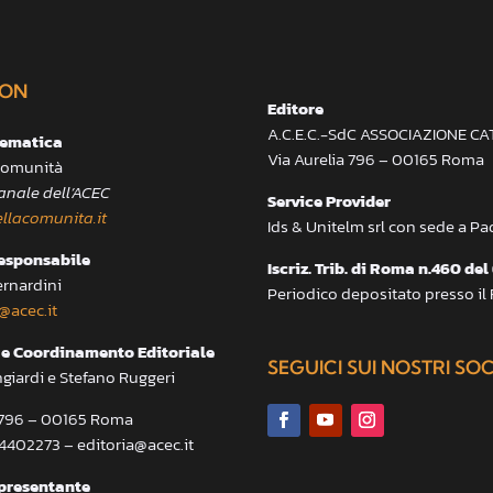
ON
Editore
A.C.E.C.-SdC ASSOCIAZIONE C
lematica
Via Aurelia 796 – 00165 Roma
 Comunità
anale dell’ACEC
Service Provider
llacomunita.it
Ids & Unitelm srl con sede a P
responsabile
Iscriz. Trib. di Roma n.460 del
ernardini
Periodico depositato presso il
@acec.it
e Coordinamento Editoriale
SEGUICI SUI NOSTRI SO
ngiardi e Stefano Ruggeri
a 796 – 00165 Roma
.4402273 – editoria@acec.it
presentante