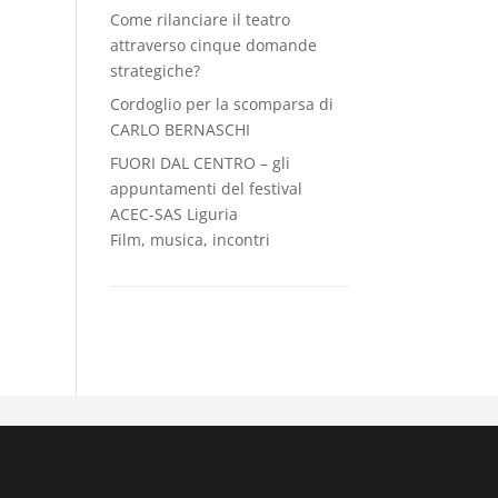
Come rilanciare il teatro
attraverso cinque domande
strategiche?
Cordoglio per la scomparsa di
CARLO BERNASCHI
FUORI DAL CENTRO – gli
appuntamenti del festival
ACEC-SAS Liguria
Film, musica, incontri