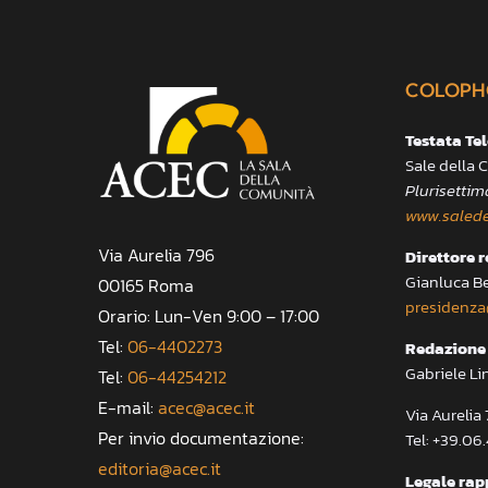
COLOPH
Testata Te
Sale della
Plurisettim
www.salede
Via Aurelia 796
Direttore 
Gianluca B
00165 Roma
presidenza
Orario: Lun-Ven 9:00 – 17:00
Tel:
06-4402273
Redazione 
Gabriele Li
Tel:
06-44254212
E-mail:
acec@acec.it
Via Aureli
Per invio documentazione:
Tel: +39.06
editoria@acec.it
Legale rap