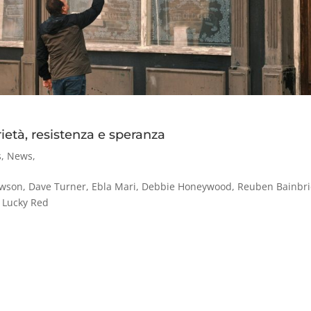
età, resistenza e speranza
s
,
News
,
wson, Dave Turner, Ebla Mari, Debbie Honeywood, Reuben Bainbr
: Lucky Red