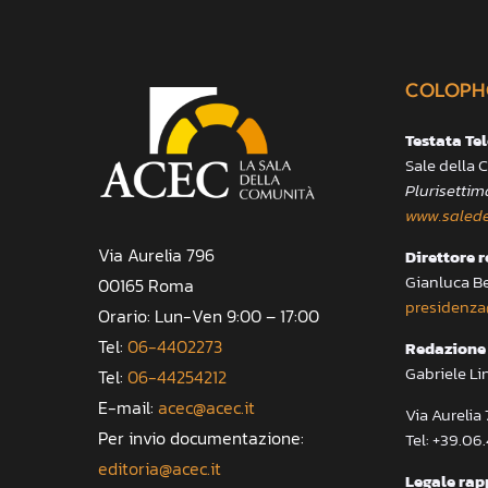
COLOPH
Testata Te
Sale della
Plurisettim
www.salede
Via Aurelia 796
Direttore 
Gianluca B
00165 Roma
presidenza
Orario: Lun-Ven 9:00 – 17:00
Tel:
06-4402273
Redazione 
Gabriele Li
Tel:
06-44254212
E-mail:
acec@acec.it
Via Aureli
Per invio documentazione:
Tel: +39.06
editoria@acec.it
Legale rap