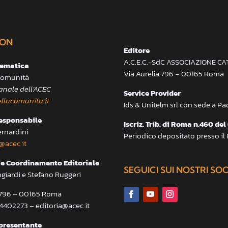
ON
Editore
A.C.E.C.-SdC ASSOCIAZIONE C
lematica
Via Aurelia 796 – 00165 Roma
 Comunità
anale dell’ACEC
Service Provider
llacomunita.it
Ids & Unitelm srl con sede a P
responsabile
Iscriz. Trib. di Roma n.460 del
ernardini
Periodico depositato presso il
@acec.it
e Coordinamento Editoriale
SEGUICI SUI NOSTRI SO
ngiardi e Stefano Ruggeri
a 796 – 00165 Roma
.4402273 – editoria@acec.it
presentante