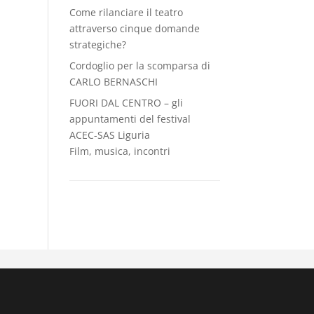
Come rilanciare il teatro
attraverso cinque domande
strategiche?
Cordoglio per la scomparsa di
CARLO BERNASCHI
FUORI DAL CENTRO – gli
appuntamenti del festival
ACEC-SAS Liguria
Film, musica, incontri