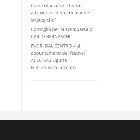
Come rilanciare il teatro
attraverso cinque domande
strategiche?
Cordoglio per la scomparsa di
CARLO BERNASCHI
FUORI DAL CENTRO – gli
appuntamenti del festival
ACEC-SAS Liguria
Film, musica, incontri