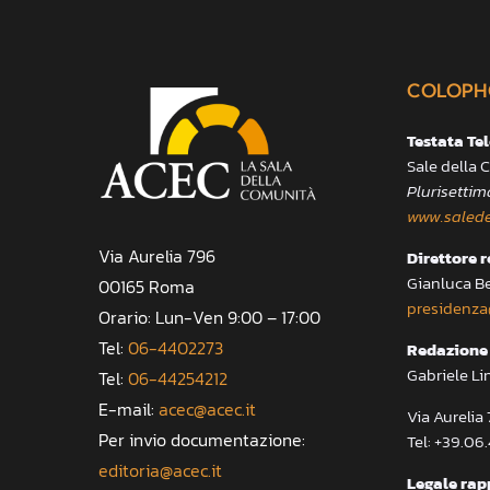
COLOPH
Testata Te
Sale della
Plurisettim
www.salede
Via Aurelia 796
Direttore 
Gianluca B
00165 Roma
presidenza
Orario: Lun-Ven 9:00 – 17:00
Tel:
06-4402273
Redazione 
Gabriele Li
Tel:
06-44254212
E-mail:
acec@acec.it
Via Aureli
Per invio documentazione:
Tel: +39.06
editoria@acec.it
Legale rap