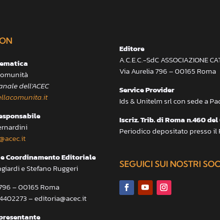
ON
Editore
A.C.E.C.-SdC ASSOCIAZIONE C
lematica
Via Aurelia 796 – 00165 Roma
 Comunità
anale dell’ACEC
Service Provider
llacomunita.it
Ids & Unitelm srl con sede a P
responsabile
Iscriz. Trib. di Roma n.460 del
ernardini
Periodico depositato presso il
@acec.it
e Coordinamento Editoriale
SEGUICI SUI NOSTRI SO
ngiardi e Stefano Ruggeri
a 796 – 00165 Roma
.4402273 – editoria@acec.it
presentante