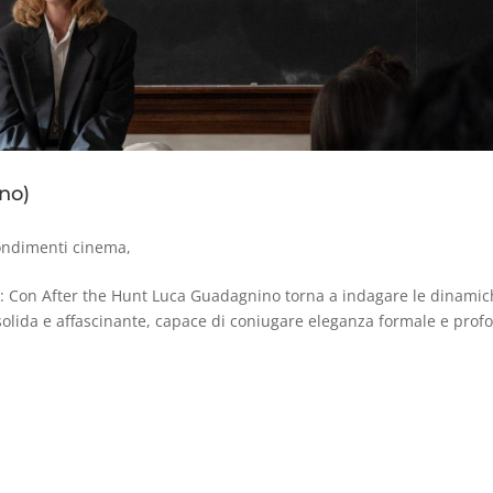
no)
ondimenti cinema
,
Con After the Hunt Luca Guadagnino torna a indagare le dinamic
solida e affascinante, capace di coniugare eleganza formale e prof