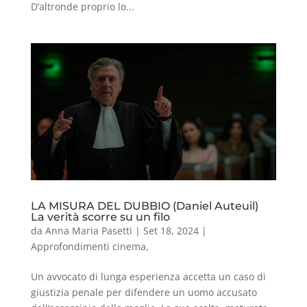
D’altronde proprio lo...
LA MISURA DEL DUBBIO (Daniel Auteuil)
La verità scorre su un filo
da
Anna Maria Pasetti
|
Set 18, 2024
|
Approfondimenti cinema
,
Un avvocato di lunga esperienza accetta un caso di
giustizia penale per difendere un uomo accusato