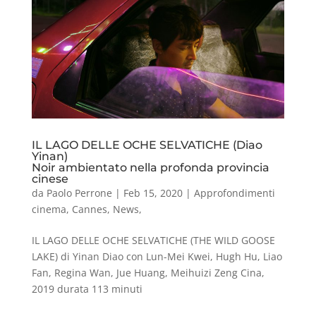
IL LAGO DELLE OCHE SELVATICHE (Diao
Yinan)
Noir ambientato nella profonda provincia
cinese
da
Paolo Perrone
|
Feb 15, 2020
|
Approfondimenti
cinema
,
Cannes
,
News
,
IL LAGO DELLE OCHE SELVATICHE (THE WILD GOOSE
LAKE) di Yinan Diao con Lun-Mei Kwei, Hugh Hu, Liao
Fan, Regina Wan, Jue Huang, Meihuizi Zeng Cina,
2019 durata 113 minuti