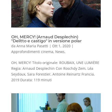
OH, MERCY! (Arnaud Desplechin)
"Delitto e castigo" in versione polar
da
Anna Maria Pasetti
|
Ott 1, 2020
|
Approfondimenti cinema
,
News
,
OH, MERCY! Titolo originale: ROUBAIX, UNE LUMIÈRE
Regia: Arnaud Desplechin Con Roschdy Zem, Léa
Seydoux, Sara Forestier, Antoine Reinartz Francia,
2019 Durata: 119 minuti