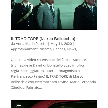
IL TRADITORE (Marco Bellocchio)
da
Anna Maria Pasetti
|
Mag 11, 2020
|
Approfondimenti cinema
,
Cannes
,
News
,
Questa la video recensione del film Il traditore,
trionfatore ai David di Donatello 2020 (miglior film,
regia, sceneggiatura, attore protagonista a
Pierfrancesco Favino) IL TRADITORE di Marco
Bellocchio con Pierfrancesco Favino, Maria Fernanda
Cândido, Fabrizio...