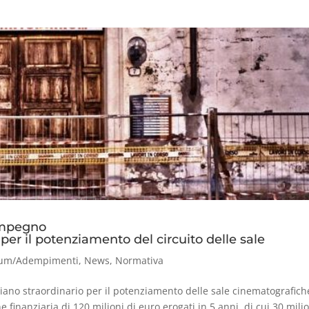
 impegno
r il potenziamento del circuito delle sale
um/Adempimenti
,
News
,
Normativa
l Piano straordinario per il potenziamento delle sale cinematografich
e finanziaria di 120 milioni di euro erogati in 5 anni, di cui 30 mili