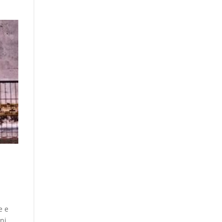
e e
oni