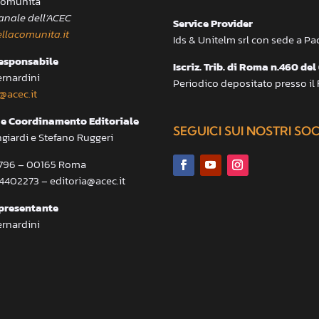
 Comunità
anale dell’ACEC
Service Provider
llacomunita.it
Ids & Unitelm srl con sede a P
responsabile
Iscriz. Trib. di Roma n.460 del
ernardini
Periodico depositato presso il
@acec.it
e Coordinamento Editoriale
SEGUICI SUI NOSTRI SO
ngiardi e Stefano Ruggeri
a 796 – 00165 Roma
.4402273 – editoria@acec.it
presentante
ernardini