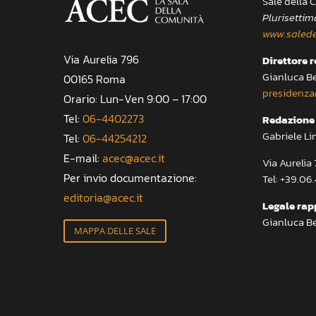
Sale della
Plurisettim
www.salede
Via Aurelia 796
Direttore 
Gianluca B
00165 Roma
presidenza
Orario: Lun-Ven 9:00 – 17:00
Tel:
06-4402273
Redazione 
Gabriele Li
Tel:
06-44254212
E-mail:
acec@acec.it
Via Aureli
Per invio documentazione:
Tel: +39.06
editoria@acec.it
Legale rap
Gianluca B
MAPPA DELLE SALE