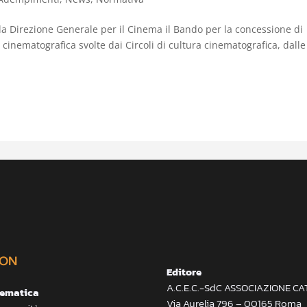
lla Direzione Generale per il Cinema il Bando per la concessione di
a cinematografica svolte dai Circoli di cultura cinematografica, dalle
ON
Editore
A.C.E.C.-SdC ASSOCIAZIONE C
lematica
Via Aurelia 796 – 00165 Roma