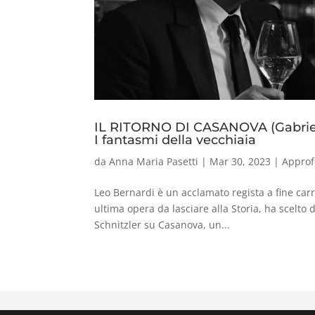
IL RITORNO DI CASANOVA (Gabriel
I fantasmi della vecchiaia
da
Anna Maria Pasetti
|
Mar 30, 2023
|
Approf
Leo Bernardi è un acclamato regista a fine carr
ultima opera da lasciare alla Storia, ha scelt
Schnitzler su Casanova, un...