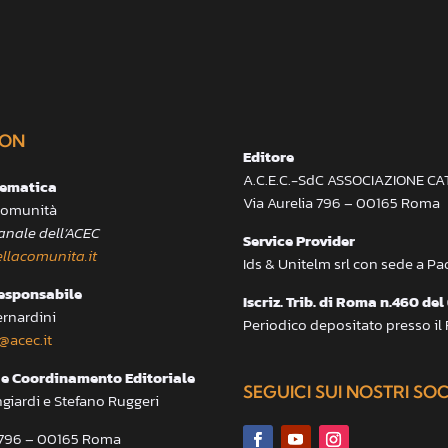
ON
Editore
A.C.E.C.-SdC ASSOCIAZIONE C
lematica
Via Aurelia 796 – 00165 Roma
 Comunità
anale dell’ACEC
Service Provider
llacomunita.it
Ids & Unitelm srl con sede a P
responsabile
Iscriz. Trib. di Roma n.460 del
ernardini
Periodico depositato presso il
@acec.it
e Coordinamento Editoriale
SEGUICI SUI NOSTRI SO
ngiardi e Stefano Ruggeri
a 796 – 00165 Roma