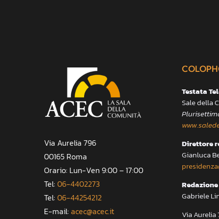
COLOPH
Testata Te
Sale della
Plurisettim
www.salede
Via Aurelia 796
Direttore 
Gianluca B
00165 Roma
presidenza
Orario: Lun-Ven 9:00 – 17:00
Tel:
06-4402273
Redazione 
Gabriele Li
Tel:
06-44254212
E-mail:
acec@acec.it
Via Aureli