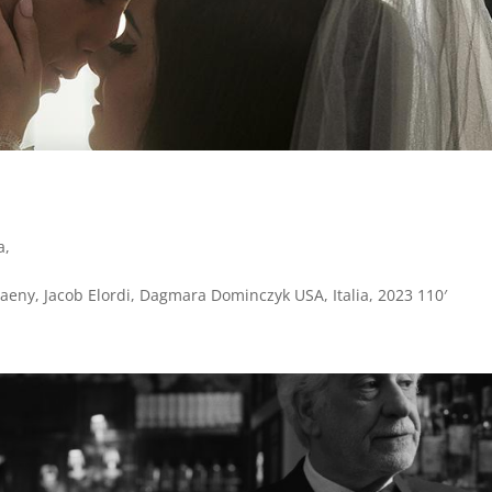
a
,
aeny, Jacob Elordi, Dagmara Dominczyk USA, Italia, 2023 110′