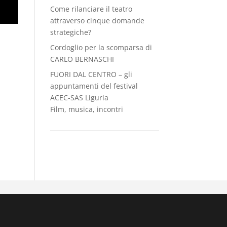
Come rilanciare il teatro
attraverso cinque domande
strategiche?
Cordoglio per la scomparsa di
CARLO BERNASCHI
FUORI DAL CENTRO – gli
appuntamenti del festival
ACEC-SAS Liguria
Film, musica, incontri