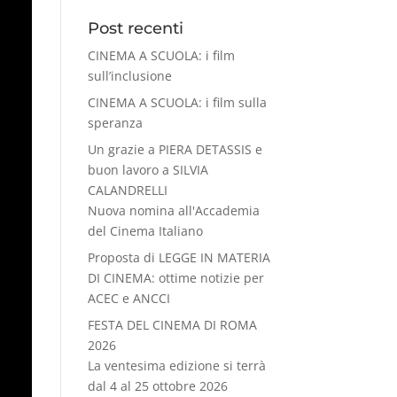
Post recenti
CINEMA A SCUOLA: i film
sull’inclusione
CINEMA A SCUOLA: i film sulla
speranza
Un grazie a PIERA DETASSIS e
buon lavoro a SILVIA
CALANDRELLI
Nuova nomina all'Accademia
del Cinema Italiano
Proposta di LEGGE IN MATERIA
DI CINEMA: ottime notizie per
ACEC e ANCCI
FESTA DEL CINEMA DI ROMA
2026
La ventesima edizione si terrà
dal 4 al 25 ottobre 2026