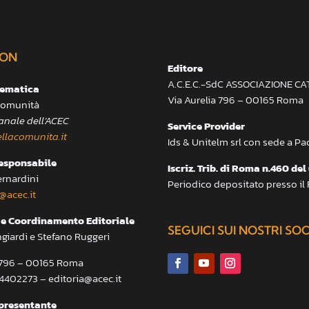
ON
Editore
A.C.E.C.-SdC ASSOCIAZIONE C
lematica
Via Aurelia 796 – 00165 Roma
 Comunità
anale dell’ACEC
Service Provider
llacomunita.it
Ids & Unitelm srl con sede a P
responsabile
Iscriz. Trib. di Roma n.460 del
ernardini
Periodico depositato presso il
@acec.it
e Coordinamento Editoriale
SEGUICI SUI NOSTRI SO
ngiardi e Stefano Ruggeri
a 796 – 00165 Roma
.4402273 – editoria@acec.it
presentante