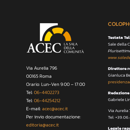
COLOPH
Testata Te
Sale della
Plurisettim
www.salede
Via Aurelia 796
Direttore 
Gianluca B
00165 Roma
presidenza
Orario: Lun-Ven 9:00 – 17:00
Tel:
06-4402273
Redazione 
Gabriele Li
Tel:
06-44254212
E-mail:
acec@acec.it
Via Aureli
Per invio documentazione:
Tel: +39.06
editoria@acec.it
Legale rap