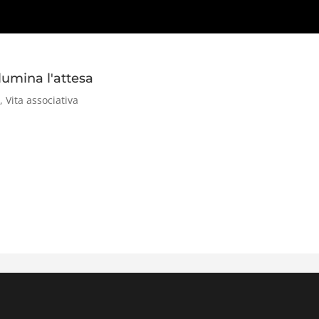
lumina l'attesa
i
,
Vita associativa