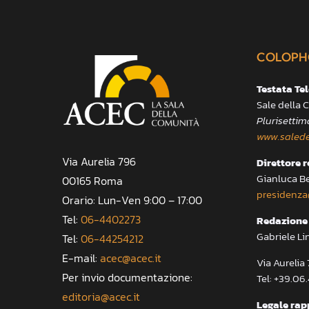
COLOPH
Testata Te
Sale della
Plurisettim
www.salede
Via Aurelia 796
Direttore 
Gianluca B
00165 Roma
presidenza
Orario: Lun-Ven 9:00 – 17:00
Tel:
06-4402273
Redazione 
Gabriele Li
Tel:
06-44254212
E-mail:
acec@acec.it
Via Aureli
Per invio documentazione:
Tel: +39.06
editoria@acec.it
Legale rap