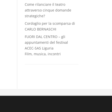
Come rilanciare il teatro
attraverso cinque domande
strategiche?
Cordoglio per la scomparsa di
CARLO BERNASCHI
FUORI DAL CENTRO – gli
appuntamenti del festival
ACEC-SAS Liguria
Film, musica, incontri