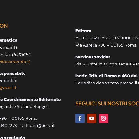
ON
Editore
A.C.E.C.-SdC ASSOCIAZIONE C
lematica
Via Aurelia 796 – 00165 Roma
 Comunità
anale dell’ACEC
Service Provider
llacomunita.it
Ids & Unitelm srl con sede a P
responsabile
Iscriz. Trib. di Roma n.460 del
ernardini
Periodico depositato presso il
@acec.it
e Coordinamento Editoriale
SEGUICI SUI NOSTRI SO
ngiardi e Stefano Ruggeri
a 796 – 00165 Roma
.4402273 – editoria@acec.it
presentante