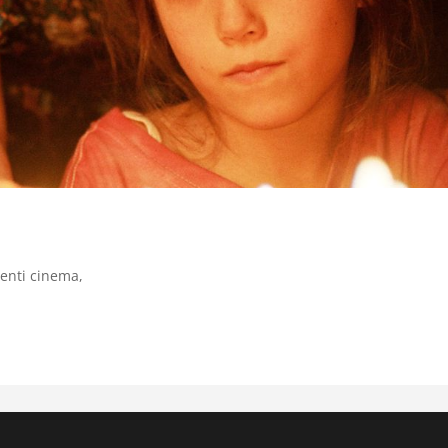
enti cinema
,