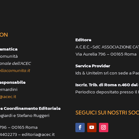
ON
Editore
A.C.E.C.-SdC ASSOCIAZIONE C
lematica
Via Aurelia 796 – 00165 Roma
 Comunità
anale dell’ACEC
Service Provider
llacomunita.it
Ids & Unitelm srl con sede a P
responsabile
Iscriz. Trib. di Roma n.460 del
ernardini
Periodico depositato presso il
@acec.it
e Coordinamento Editoriale
SEGUICI SUI NOSTRI SO
ngiardi e Stefano Ruggeri
a 796 – 00165 Roma
.4402273 – editoria@acec.it