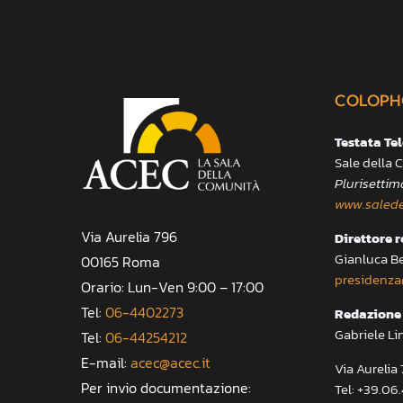
COLOPH
Testata Te
Sale della
Plurisettim
www.salede
Via Aurelia 796
Direttore 
Gianluca B
00165 Roma
presidenza
Orario: Lun-Ven 9:00 – 17:00
Tel:
06-4402273
Redazione 
Gabriele Li
Tel:
06-44254212
E-mail:
acec@acec.it
Via Aureli
Per invio documentazione:
Tel: +39.06