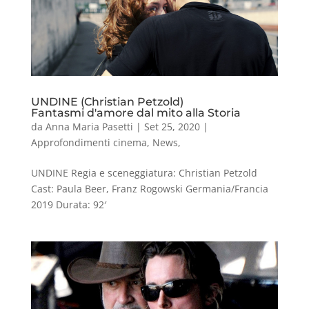
UNDINE (Christian Petzold)
Fantasmi d'amore dal mito alla Storia
da
Anna Maria Pasetti
|
Set 25, 2020
|
Approfondimenti cinema
,
News
,
UNDINE Regia e sceneggiatura: Christian Petzold
Cast: Paula Beer, Franz Rogowski Germania/Francia
2019 Durata: 92′