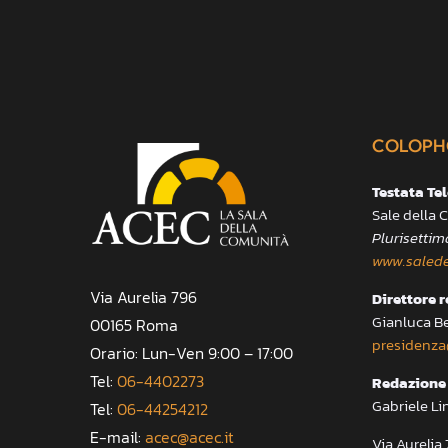
COLOPH
Testata Te
Sale della
Plurisettim
www.salede
Via Aurelia 796
Direttore 
Gianluca B
00165 Roma
presidenza
Orario: Lun-Ven 9:00 – 17:00
Tel:
06-4402273
Redazione 
Gabriele Li
Tel:
06-44254212
E-mail:
acec@acec.it
Via Aureli