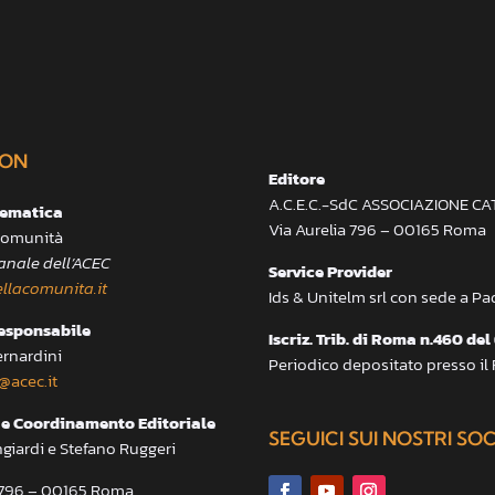
ON
Editore
A.C.E.C.-SdC ASSOCIAZIONE C
lematica
Via Aurelia 796 – 00165 Roma
 Comunità
anale dell’ACEC
Service Provider
llacomunita.it
Ids & Unitelm srl con sede a P
responsabile
Iscriz. Trib. di Roma n.460 del
ernardini
Periodico depositato presso il
@acec.it
e Coordinamento Editoriale
SEGUICI SUI NOSTRI SO
ngiardi e Stefano Ruggeri
a 796 – 00165 Roma