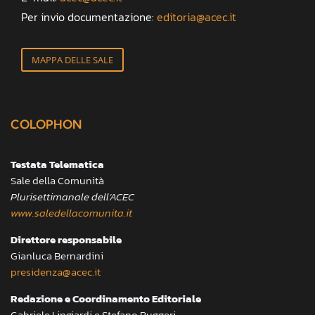
Per invio documentazione:
editoria@acec.it
MAPPA DELLE SALE
COLOPHON
Testata Telematica
Sale della Comunità
Plurisettimanale dell’ACEC
www.saledellacomunita.it
Direttore responsabile
Gianluca Bernardini
presidenza@acec.it
Redazione e Coordinamento Editoriale
Gabriele Lingiardi e Stefano Ruggeri