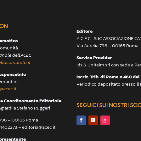
ON
Editore
A.C.E.C.-SdC ASSOCIAZIONE C
lematica
Via Aurelia 796 – 00165 Roma
 Comunità
anale dell’ACEC
Service Provider
llacomunita.it
Ids & Unitelm srl con sede a P
responsabile
Iscriz. Trib. di Roma n.460 del
ernardini
Periodico depositato presso il
@acec.it
e Coordinamento Editoriale
SEGUICI SUI NOSTRI SO
ngiardi e Stefano Ruggeri
a 796 – 00165 Roma
.4402273 – editoria@acec.it
presentante