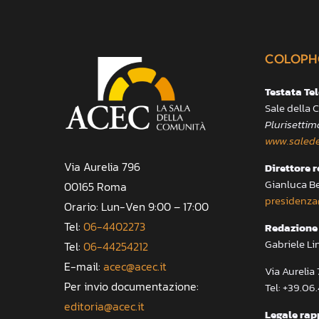
COLOPH
Testata Te
Sale della
Plurisettim
www.salede
Via Aurelia 796
Direttore 
Gianluca B
00165 Roma
presidenza
Orario: Lun-Ven 9:00 – 17:00
Tel:
06-4402273
Redazione 
Gabriele Li
Tel:
06-44254212
E-mail:
acec@acec.it
Via Aureli
Per invio documentazione:
Tel: +39.06
editoria@acec.it
Legale rap