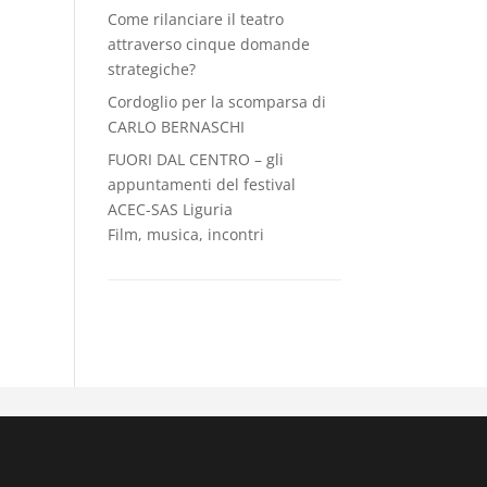
Come rilanciare il teatro
attraverso cinque domande
strategiche?
Cordoglio per la scomparsa di
CARLO BERNASCHI
FUORI DAL CENTRO – gli
appuntamenti del festival
ACEC-SAS Liguria
Film, musica, incontri