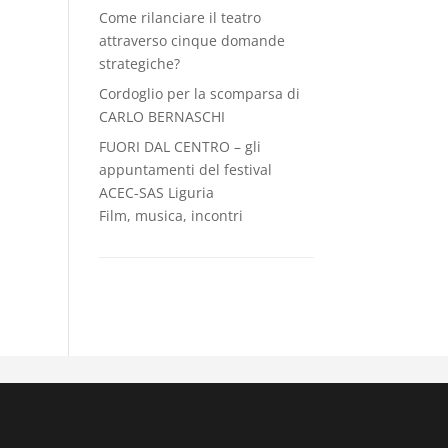
Come rilanciare il teatro
attraverso cinque domande
strategiche?
Cordoglio per la scomparsa di
CARLO BERNASCHI
FUORI DAL CENTRO – gli
appuntamenti del festival
ACEC-SAS Liguria
Film, musica, incontri