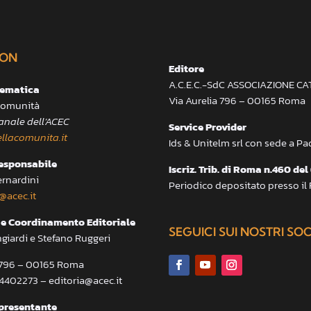
ON
Editore
A.C.E.C.-SdC ASSOCIAZIONE C
lematica
Via Aurelia 796 – 00165 Roma
 Comunità
anale dell’ACEC
Service Provider
llacomunita.it
Ids & Unitelm srl con sede a P
responsabile
Iscriz. Trib. di Roma n.460 del
ernardini
Periodico depositato presso il
@acec.it
e Coordinamento Editoriale
SEGUICI SUI NOSTRI SO
ngiardi e Stefano Ruggeri
a 796 – 00165 Roma
.4402273 – editoria@acec.it
presentante