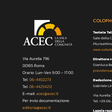
COLOPH
Testata Te
Sale della
Plurisettim
www.salede
Via Aurelia 796
Direttore 
Gianluca B
00165 Roma
presidenza
Orario: Lun-Ven 9:00 – 17:00
Tel:
06-4402273
Redazione 
Gabriele Li
Tel:
06-44254212
E-mail:
acec@acec.it
Via Aureli
Per invio documentazione:
Tel: +39.06
editoria@acec.it
Legale rap