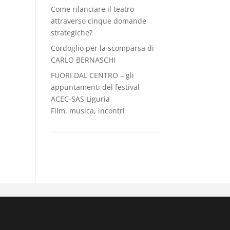
Come rilanciare il teatro
attraverso cinque domande
strategiche?
Cordoglio per la scomparsa di
CARLO BERNASCHI
FUORI DAL CENTRO – gli
appuntamenti del festival
ACEC-SAS Liguria
Film, musica, incontri