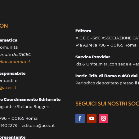
ON
Editore
A.C.E.C.-SdC ASSOCIAZIONE C
lematica
Via Aurelia 796 – 00165 Roma
 Comunità
anale dell’ACEC
Service Provider
llacomunita.it
Ids & Unitelm srl con sede a P
responsabile
Iscriz. Trib. di Roma n.460 del
ernardini
Periodico depositato presso il
@acec.it
e Coordinamento Editoriale
SEGUICI SUI NOSTRI SO
ngiardi e Stefano Ruggeri
a 796 – 00165 Roma
.4402273 – editoria@acec.it
presentante