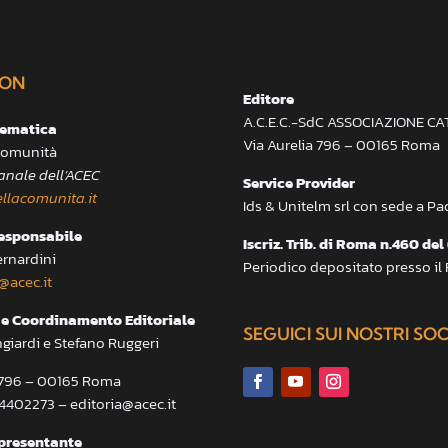
ON
Editore
A.C.E.C.-SdC ASSOCIAZIONE C
lematica
Via Aurelia 796 – 00165 Roma
 Comunità
anale dell’ACEC
Service Provider
llacomunita.it
Ids & Unitelm srl con sede a P
responsabile
Iscriz. Trib. di Roma n.460 del
ernardini
Periodico depositato presso il
@acec.it
e Coordinamento Editoriale
SEGUICI SUI NOSTRI SO
ngiardi e Stefano Ruggeri
a 796 – 00165 Roma
.4402273 – editoria@acec.it
presentante