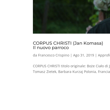
CORPUS CHRISTI (Jan Komasa)
Il nuovo parroco
da
Francesco Crispino
|
Ago 31, 2019
|
Approf
CORPUS CHRISTI titolo originale: Boże Ciało di
Tomasz Zietek, Barbara Kurzaj Polonia, Francia