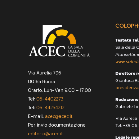
COLOPH
Testata Te
Sale della
Plurisettim
www.salede
Via Aurelia 796
Direttore 
Gianluca B
00165 Roma
presidenza
Orario: Lun-Ven 9:00 – 17:00
Tel:
06-4402273
Redazione 
Gabriele Li
Tel:
06-44254212
E-mail:
acec@acec.it
Via Aureli
Per invio documentazione:
Tel: +39.06
editoria@acec.it
Legale rap