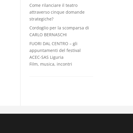
Come rilanciare il teatro
attraverso cinque domande
strategiche?
Cordoglio per la scomparsa di
CARLO BERNASCHI
FUORI DAL CENTRO – gli
appuntamenti del festival
ACEC-SAS Liguria
Film, musica, incontri