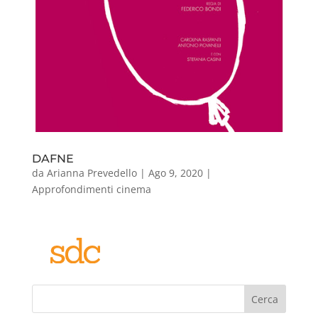
DAFNE
da
Arianna Prevedello
|
Ago 9, 2020
|
Approfondimenti cinema
Cerca