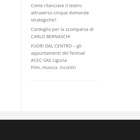
Come rilanciare il teatro
attraverso cinque domande
strategiche?
Cordoglio per la scomparsa di
CARLO BERNASCHI
FUORI DAL CENTRO – gli
appuntamenti del festival
ACEC-SAS Liguria
Film, musica, incontri