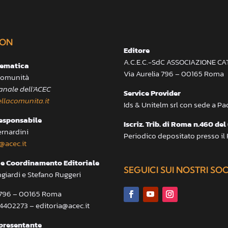
ON
Editore
A.C.E.C.-SdC ASSOCIAZIONE C
lematica
Via Aurelia 796 – 00165 Roma
 Comunità
anale dell’ACEC
Service Provider
llacomunita.it
Ids & Unitelm srl con sede a P
responsabile
Iscriz. Trib. di Roma n.460 del
ernardini
Periodico depositato presso il
@acec.it
e Coordinamento Editoriale
SEGUICI SUI NOSTRI SO
ngiardi e Stefano Ruggeri
a 796 – 00165 Roma
.4402273 – editoria@acec.it
presentante