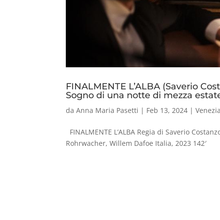
FINALMENTE L’ALBA (Saverio Cost
Sogno di una notte di mezza estat
da
Anna Maria Pasetti
|
Feb 13, 2024
|
Venezi
FINALMENTE L’ALBA Regia di Saverio Costanzo 
Rohrwacher, Willem Dafoe Italia, 2023 142′