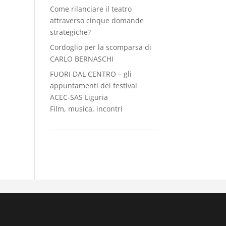
Come rilanciare il teatro
attraverso cinque domande
strategiche?
Cordoglio per la scomparsa di
CARLO BERNASCHI
FUORI DAL CENTRO – gli
appuntamenti del festival
ACEC-SAS Liguria
Film, musica, incontri