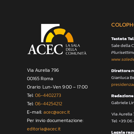
COLOPH
Testata Te
Sale della
Plurisettim
www.salede
Via Aurelia 796
Direttore 
Gianluca B
00165 Roma
presidenza
Orario: Lun-Ven 9:00 – 17:00
Tel:
06-4402273
Redazione 
Gabriele Li
Tel:
06-44254212
E-mail:
acec@acec.it
Via Aureli
Per invio documentazione:
Tel: +39.06
editoria@acec.it
Legale rap