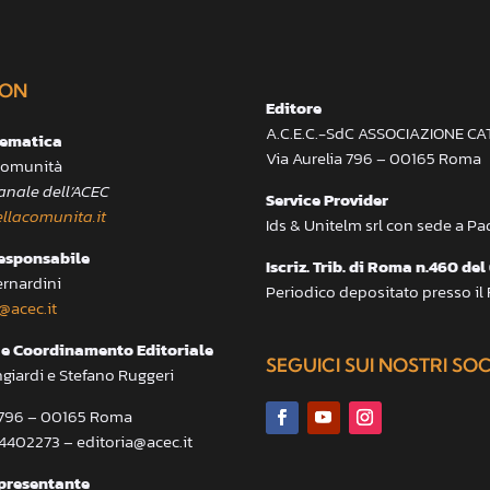
ON
Editore
A.C.E.C.-SdC ASSOCIAZIONE C
lematica
Via Aurelia 796 – 00165 Roma
 Comunità
anale dell’ACEC
Service Provider
llacomunita.it
Ids & Unitelm srl con sede a P
responsabile
Iscriz. Trib. di Roma n.460 del
ernardini
Periodico depositato presso il
@acec.it
e Coordinamento Editoriale
SEGUICI SUI NOSTRI SO
ngiardi e Stefano Ruggeri
a 796 – 00165 Roma
.4402273 – editoria@acec.it
presentante