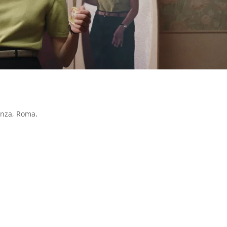
enza
,
Roma
,