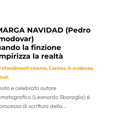
ARGA NAVIDAD (Pedro
modovar)
ando la finzione
mpirizza la realtà
rofondimenti cinema
,
Cannes
,
In evidenza
,
ival
,
noto e celebrato autore
ematografico (Leonardo Sbaraglia) è
processo di scrittura della...