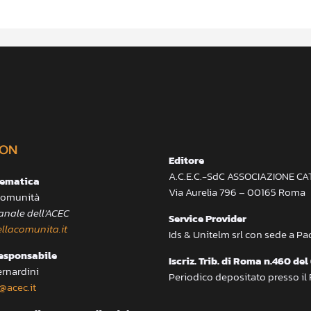
ON
Editore
A.C.E.C.-SdC ASSOCIAZIONE C
lematica
Via Aurelia 796 – 00165 Roma
 Comunità
anale dell’ACEC
Service Provider
llacomunita.it
Ids & Unitelm srl con sede a P
responsabile
Iscriz. Trib. di Roma n.460 del
ernardini
Periodico depositato presso il
@acec.it