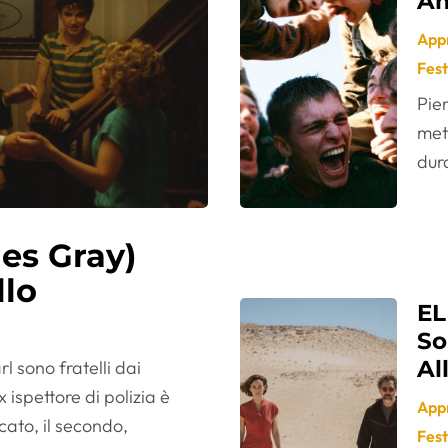
Am
App
Fest
Pie
met
dura
es Gray)
llo
EL
So
Al
l sono fratelli dai
 ispettore di polizia è
App
ato, il secondo,
Fest