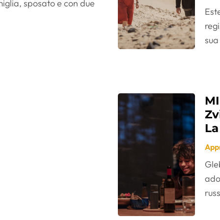
miglia, sposato e con due
Est
reg
sua 
MI
Zv
La
App
Gleb
ado
russ