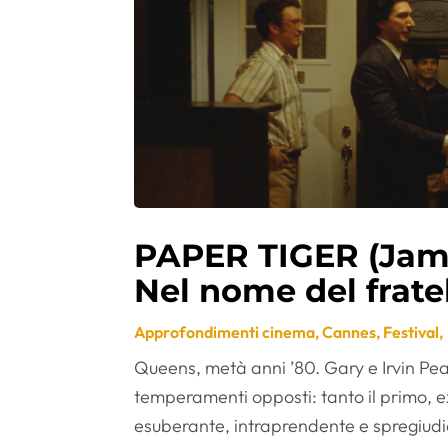
PAPER TIGER (Jam
Nel nome del frate
Approfondimenti cinema
,
Cannes
,
Festival
,
Queens, metà anni ’80. Gary e Irvin Pear
temperamenti opposti: tanto il primo, ex
esuberante, intraprendente e spregiudic