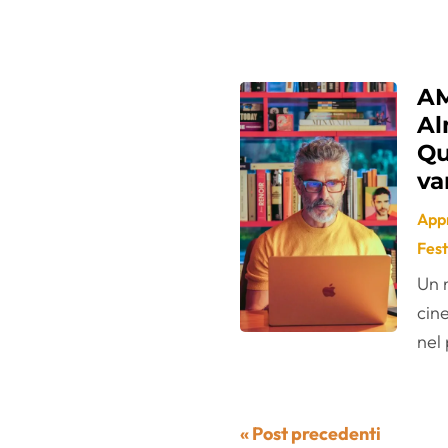
AM
Al
Qu
va
App
Fest
Un 
cin
nel 
« Post precedenti