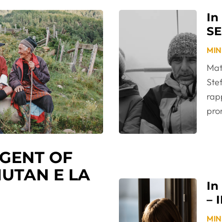
In
SE
MIND
Mat
Stef
rap
pro
 AGENT OF
HUTAN E LA
In
– 
MIND