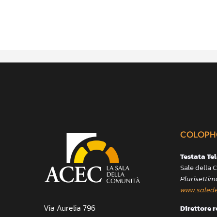
COLOPH
Testata Te
Sale della
Plurisettim
www.salede
Via Aurelia 796
Direttore 