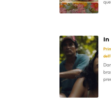
ques
In
Pri
dell
Dar
bra
prem