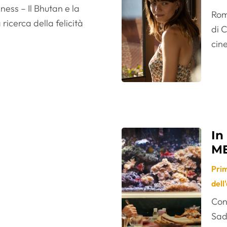
ess – Il Bhutan e la
Romé
ricerca della felicità
di C
cine
In
M
Pri
dell
Con
Sad