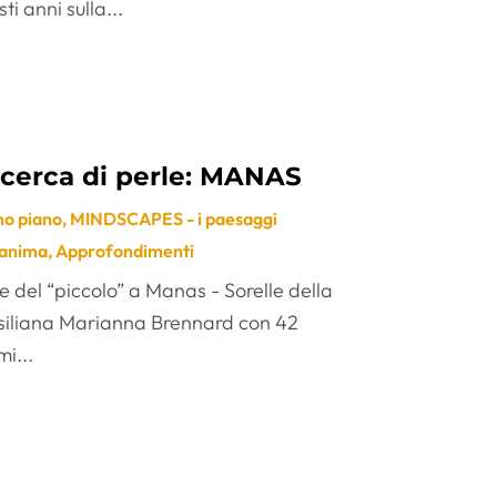
ti anni sulla...
 cerca di perle: MANAS
mo piano
,
MINDSCAPES - i paesaggi
'anima
,
Approfondimenti
e del “piccolo” a Manas - Sorelle della
siliana Marianna Brennard con 42
i...