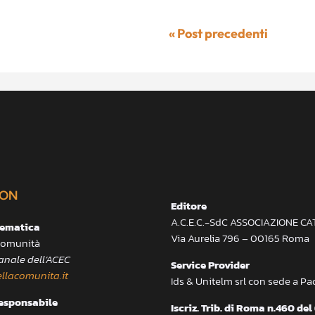
« Post precedenti
ON
Editore
A.C.E.C.-SdC ASSOCIAZIONE C
lematica
Via Aurelia 796 – 00165 Roma
 Comunità
anale dell’ACEC
Service Provider
llacomunita.it
Ids & Unitelm srl con sede a P
responsabile
Iscriz. Trib. di Roma n.460 del