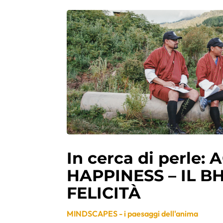
In cerca di perle:
HAPPINESS – IL B
FELICITÀ
MINDSCAPES - i paesaggi dell'anima