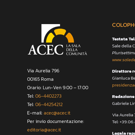
COLOPH
Testata Te
Sale della
Plurisettim
www.salede
Via Aurelia 796
Direttore 
Gianluca B
00165 Roma
presidenza
Orario: Lun-Ven 9:00 – 17:00
Tel:
06-4402273
Redazione 
Gabriele Li
Tel:
06-44254212
E-mail:
acec@acec.it
Via Aureli
Per invio documentazione:
Tel: +39.06
editoria@acec.it
Legale rap