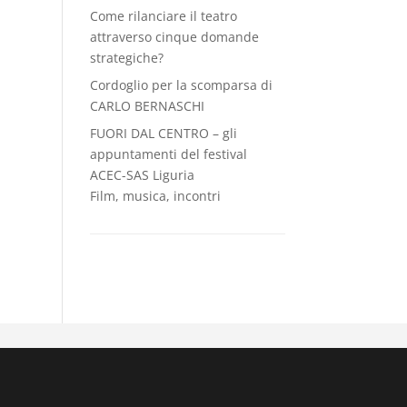
Come rilanciare il teatro
attraverso cinque domande
strategiche?
Cordoglio per la scomparsa di
CARLO BERNASCHI
FUORI DAL CENTRO – gli
appuntamenti del festival
ACEC-SAS Liguria
Film, musica, incontri