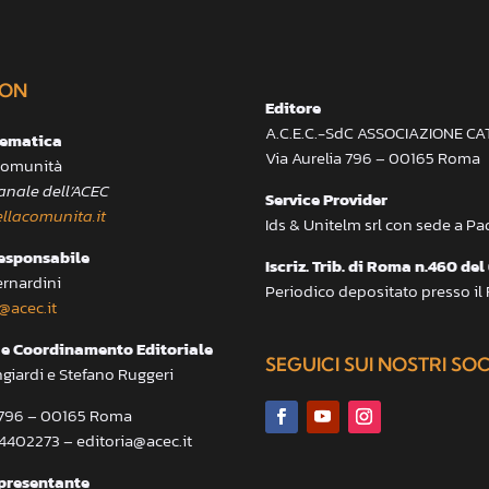
ON
Editore
A.C.E.C.-SdC ASSOCIAZIONE C
lematica
Via Aurelia 796 – 00165 Roma
 Comunità
anale dell’ACEC
Service Provider
llacomunita.it
Ids & Unitelm srl con sede a P
responsabile
Iscriz. Trib. di Roma n.460 del
ernardini
Periodico depositato presso il
@acec.it
e Coordinamento Editoriale
SEGUICI SUI NOSTRI SO
ngiardi e Stefano Ruggeri
a 796 – 00165 Roma
.4402273 – editoria@acec.it
presentante