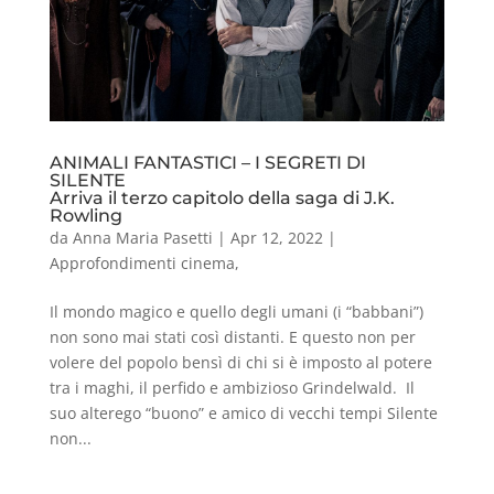
ANIMALI FANTASTICI – I SEGRETI DI
SILENTE
Arriva il terzo capitolo della saga di J.K.
Rowling
da
Anna Maria Pasetti
|
Apr 12, 2022
|
Approfondimenti cinema
,
Il mondo magico e quello degli umani (i “babbani”)
non sono mai stati così distanti. E questo non per
volere del popolo bensì di chi si è imposto al potere
tra i maghi, il perfido e ambizioso Grindelwald. Il
suo alterego “buono” e amico di vecchi tempi Silente
non...