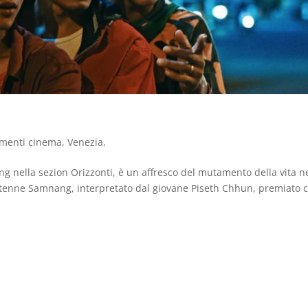
menti cinema
,
Venezia
,
g nella sezion Orizzonti, è un affresco del mutamento della vita n
entenne Samnang, interpretato dal giovane Piseth Chhun, premiato