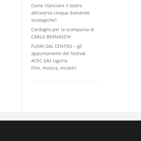
Come rilanciare il teatro
attraverso cinque domande
strategiche?
Cordoglio per la scomparsa di
CARLO BERNASCHI
FUORI DAL CENTRO – gli
appuntamenti del festival
ACEC-SAS Liguria
Film, musica, incontri