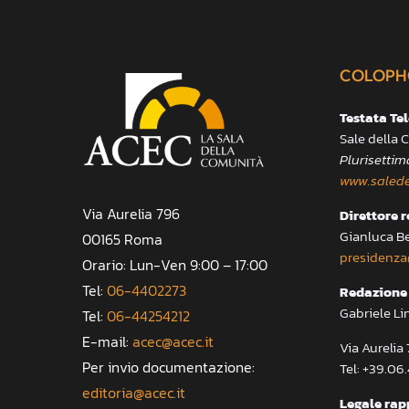
COLOPH
Testata Te
Sale della
Plurisettim
www.salede
Via Aurelia 796
Direttore 
Gianluca B
00165 Roma
presidenza
Orario: Lun-Ven 9:00 – 17:00
Tel:
06-4402273
Redazione 
Gabriele Li
Tel:
06-44254212
E-mail:
acec@acec.it
Via Aureli
Per invio documentazione:
Tel: +39.06
editoria@acec.it
Legale rap