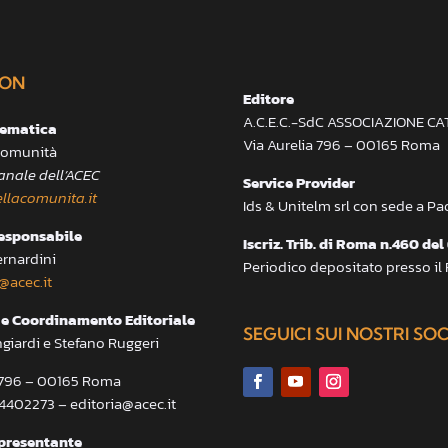
ON
Editore
A.C.E.C.-SdC ASSOCIAZIONE C
lematica
Via Aurelia 796 – 00165 Roma
 Comunità
anale dell’ACEC
Service Provider
llacomunita.it
Ids & Unitelm srl con sede a P
responsabile
Iscriz. Trib. di Roma n.460 del
ernardini
Periodico depositato presso il
@acec.it
e Coordinamento Editoriale
SEGUICI SUI NOSTRI SO
ngiardi e Stefano Ruggeri
a 796 – 00165 Roma
.4402273 – editoria@acec.it
presentante