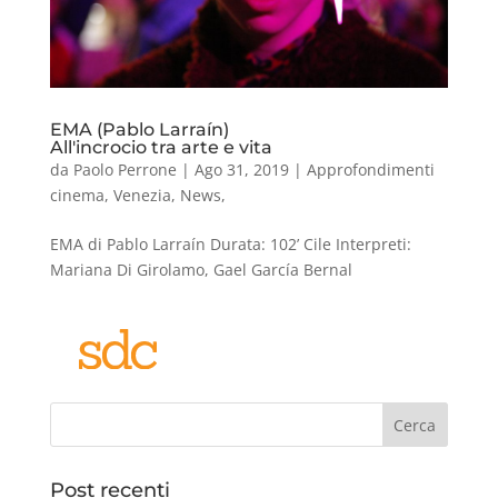
EMA (Pablo Larraín)
All'incrocio tra arte e vita
da
Paolo Perrone
|
Ago 31, 2019
|
Approfondimenti
cinema
,
Venezia
,
News
,
EMA di Pablo Larraín Durata: 102’ Cile Interpreti:
Mariana Di Girolamo, Gael García Bernal
Cerca
Post recenti