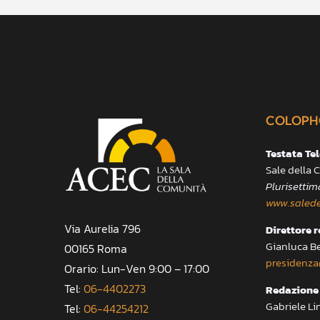
COLOPH
Testata Te
Sale della
Plurisettim
www.salede
Via Aurelia 796
Direttore 
Gianluca B
00165 Roma
presidenza
Orario: Lun-Ven 9:00 – 17:00
Tel:
06-4402273
Redazione 
Gabriele Li
Tel:
06-44254212