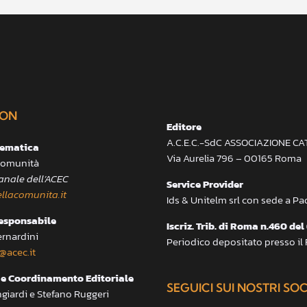
ON
Editore
A.C.E.C.-SdC ASSOCIAZIONE C
lematica
Via Aurelia 796 – 00165 Roma
 Comunità
anale dell’ACEC
Service Provider
llacomunita.it
Ids & Unitelm srl con sede a P
responsabile
Iscriz. Trib. di Roma n.460 del
ernardini
Periodico depositato presso il
@acec.it
e Coordinamento Editoriale
SEGUICI SUI NOSTRI SO
ngiardi e Stefano Ruggeri