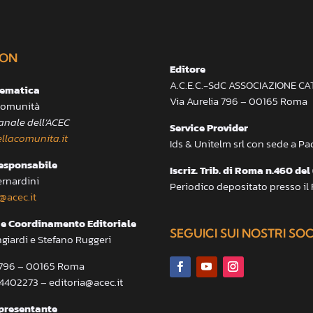
ON
Editore
A.C.E.C.-SdC ASSOCIAZIONE C
lematica
Via Aurelia 796 – 00165 Roma
 Comunità
anale dell’ACEC
Service Provider
llacomunita.it
Ids & Unitelm srl con sede a P
responsabile
Iscriz. Trib. di Roma n.460 del
ernardini
Periodico depositato presso il
@acec.it
e Coordinamento Editoriale
SEGUICI SUI NOSTRI SO
ngiardi e Stefano Ruggeri
a 796 – 00165 Roma
.4402273 – editoria@acec.it
presentante