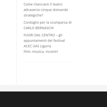
Come rilanciare il teatro
attraverso cinque domande
strategiche?
Cordoglio per la scomparsa di
CARLO BERNASCHI
FUORI DAL CENTRO – gli
appuntamenti del festival
ACEC-SAS Liguria
Film, musica, incontri