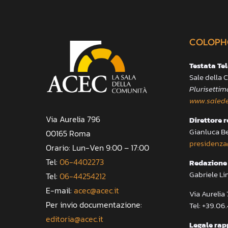
COLOPH
Testata Te
Sale della
Plurisettim
www.salede
Via Aurelia 796
Direttore 
Gianluca B
00165 Roma
presidenza
Orario: Lun-Ven 9:00 – 17:00
Tel:
06-4402273
Redazione 
Gabriele Li
Tel:
06-44254212
E-mail:
acec@acec.it
Via Aureli
Per invio documentazione:
Tel: +39.06
editoria@acec.it
Legale rap