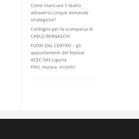
Come rilanciare il teatro
attraverso cinque domande
strategiche?
Cordoglio per la scomparsa di
CARLO BERNASCHI
FUORI DAL CENTRO – gli
appuntamenti del festival
ACEC-SAS Liguria
Film, musica, incontri