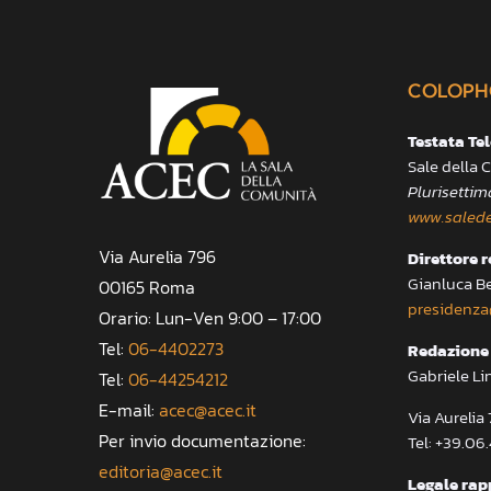
COLOPH
Testata Te
Sale della
Plurisettim
www.salede
Via Aurelia 796
Direttore 
Gianluca B
00165 Roma
presidenza
Orario: Lun-Ven 9:00 – 17:00
Tel:
06-4402273
Redazione 
Gabriele Li
Tel:
06-44254212
E-mail:
acec@acec.it
Via Aureli
Per invio documentazione:
Tel: +39.06
editoria@acec.it
Legale rap