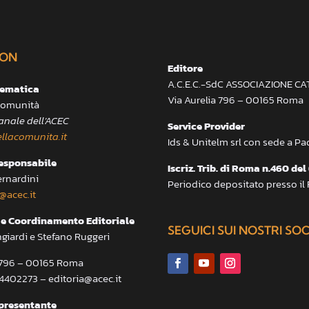
ON
Editore
A.C.E.C.-SdC ASSOCIAZIONE C
lematica
Via Aurelia 796 – 00165 Roma
 Comunità
anale dell’ACEC
Service Provider
llacomunita.it
Ids & Unitelm srl con sede a P
responsabile
Iscriz. Trib. di Roma n.460 del
ernardini
Periodico depositato presso il
@acec.it
e Coordinamento Editoriale
SEGUICI SUI NOSTRI SO
ngiardi e Stefano Ruggeri
a 796 – 00165 Roma
.4402273 – editoria@acec.it
presentante