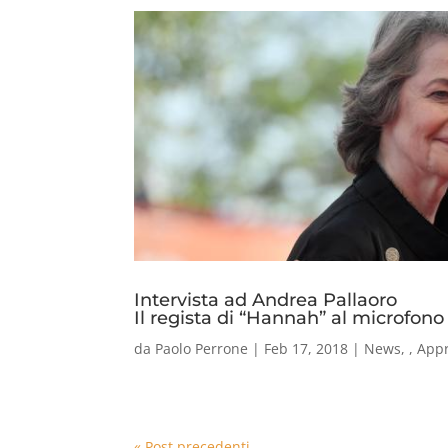
Intervista ad Andrea Pallaoro
Il regista di “Hannah” al microfono
da
Paolo Perrone
|
Feb 17, 2018
|
News
,
,
App
« Post precedenti