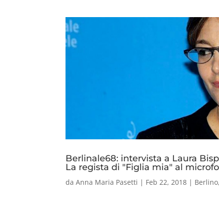
Berlinale68: intervista a Laura Bisp
La regista di "Figlia mia" al micro
da
Anna Maria Pasetti
|
Feb 22, 2018
|
Berlino