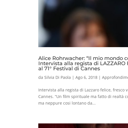
Alice Rohrwacher: “Il mio mondo c
Intervista alla regista di LAZZARO
al 71° Festival di Cannes
da
Silvia Di Paola
|
Ago 6, 2018
|
Approfondim
Intervista alla regista di Lazzaro felice, fresco
Cannes. “Un film spirituale ma fatto di realtà c
ma neppure cosi lontano da...