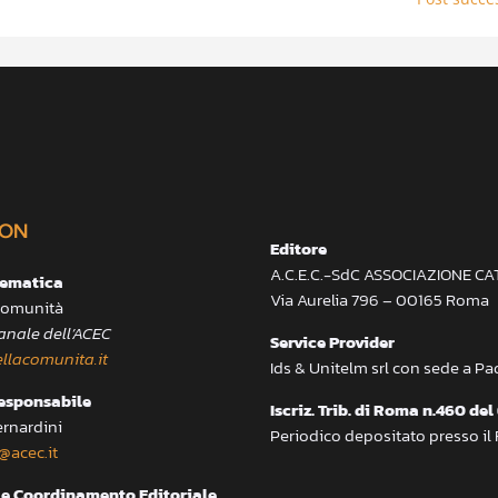
ON
Editore
A.C.E.C.-SdC ASSOCIAZIONE C
lematica
Via Aurelia 796 – 00165 Roma
 Comunità
anale dell’ACEC
Service Provider
llacomunita.it
Ids & Unitelm srl con sede a P
responsabile
Iscriz. Trib. di Roma n.460 del
ernardini
Periodico depositato presso il
@acec.it
e Coordinamento Editoriale