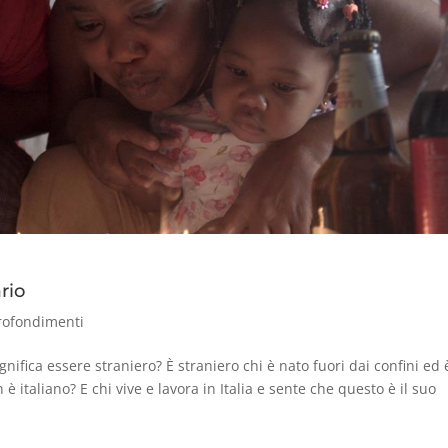
rio
rofondimenti
ignifica essere straniero? È straniero chi è nato fuori dai confini ed 
 è italiano? E chi vive e lavora in Italia e sente che questo è il suo