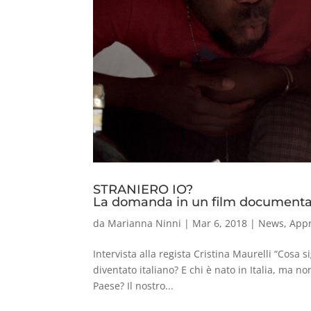
STRANIERO IO?
La domanda in un film documenta
da
Marianna Ninni
|
Mar 6, 2018
|
News
,
App
Intervista alla regista Cristina Maurelli “Cosa s
diventato italiano? E chi è nato in Italia, ma non
Paese? Il nostro...