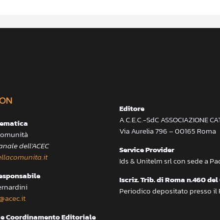
ON
Editore
A.C.E.C.-SdC ASSOCIAZIONE C
lematica
Via Aurelia 796 – 00165 Roma
 Comunità
anale dell’ACEC
Service Provider
llacomunita.it
Ids & Unitelm srl con sede a P
responsabile
Iscriz. Trib. di Roma n.460 del
ernardini
Periodico depositato presso il
@acec.it
e Coordinamento Editoriale