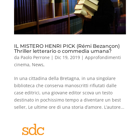
IL MISTERO HENRI PICK (Rémi Bezançon)
Thriller letterario o commedia umana?
da
Paolo Perrone
|
Dic 19, 2019
|
Approfondimenti
cinema
,
News
,
In una cittadina della Bretagna, in una singolare
biblioteca che conserva manoscritti rifiutati dalle
case editrici, una giovane editor scova un testo
destinato in pochissimo tempo a diventare un best
seller, Le ultime ore di una storia d’amore. L’autore...