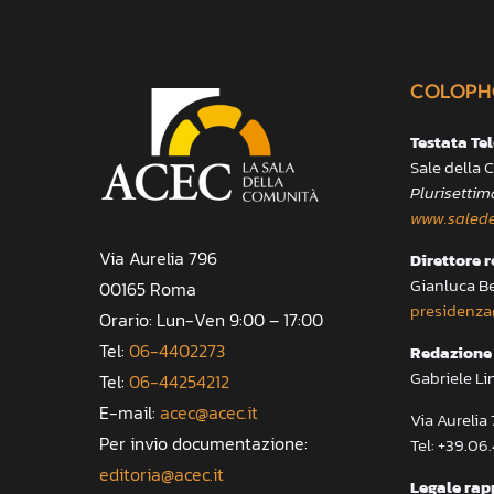
COLOPH
Testata Te
Sale della
Plurisettim
www.salede
Via Aurelia 796
Direttore 
Gianluca B
00165 Roma
presidenza
Orario: Lun-Ven 9:00 – 17:00
Tel:
06-4402273
Redazione 
Gabriele Li
Tel:
06-44254212
E-mail:
acec@acec.it
Via Aureli
Per invio documentazione:
Tel: +39.06
editoria@acec.it
Legale rap