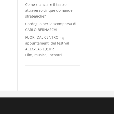
Come rilanciare il teatro
attraverso cinque domande
strategiche?
Cordoglio per la scomparsa di
CARLO BERNASCHI
FUORI DAL CENTRO – gli
appuntamenti del festival
ACEC-SAS Liguria
Film, musica, incontri