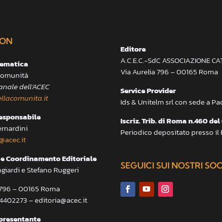
ON
Editore
A.C.E.C.-SdC ASSOCIAZIONE C
lematica
Via Aurelia 796 – 00165 Roma
 Comunità
anale dell’ACEC
Service Provider
llacomunita.it
Ids & Unitelm srl con sede a P
responsabile
Iscriz. Trib. di Roma n.460 del
ernardini
Periodico depositato presso il
@acec.it
e Coordinamento Editoriale
SEGUICI SUI NOSTRI SO
ngiardi e Stefano Ruggeri
a 796 – 00165 Roma
.4402273 – editoria@acec.it
presentante