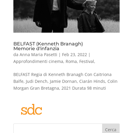
BELFAST (Kenneth Branagh)
Memorie d'infanzia
da
Anna Maria Pasetti
|
Feb 23, 2022
|
Approfondimenti cinema
,
Roma
,
Festival
,
BELFAST Regia di Kenneth Branagh Con Caitriona
Balfe, Judi Dench, Jamie Dornan, Ciarán Hinds, Colin
Morgan Gran Bretagna, 2021 Durata 98 minuti
Cerca