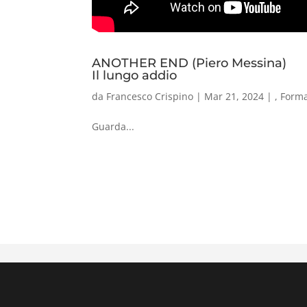
ANOTHER END (Piero Messina)
Il lungo addio
da
Francesco Crispino
|
Mar 21, 2024
|
,
Form
Guarda...