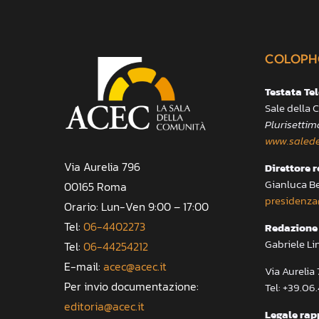
COLOPH
Testata Te
Sale della
Plurisettim
www.salede
Via Aurelia 796
Direttore 
Gianluca B
00165 Roma
presidenza
Orario: Lun-Ven 9:00 – 17:00
Tel:
06-4402273
Redazione 
Gabriele Li
Tel:
06-44254212
E-mail:
acec@acec.it
Via Aureli
Per invio documentazione:
Tel: +39.06
editoria@acec.it
Legale rap