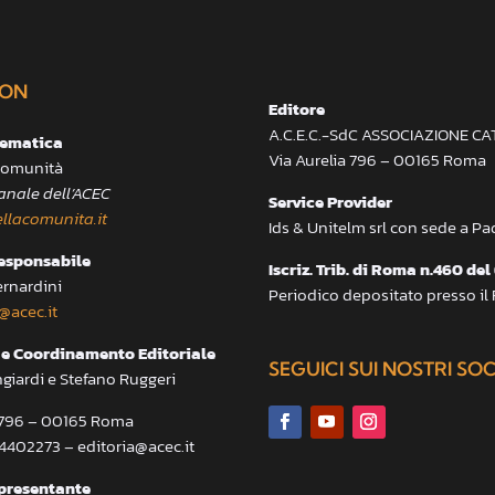
ON
Editore
A.C.E.C.-SdC ASSOCIAZIONE C
lematica
Via Aurelia 796 – 00165 Roma
 Comunità
anale dell’ACEC
Service Provider
llacomunita.it
Ids & Unitelm srl con sede a P
responsabile
Iscriz. Trib. di Roma n.460 del
ernardini
Periodico depositato presso il
@acec.it
e Coordinamento Editoriale
SEGUICI SUI NOSTRI SO
ngiardi e Stefano Ruggeri
a 796 – 00165 Roma
.4402273 – editoria@acec.it
presentante