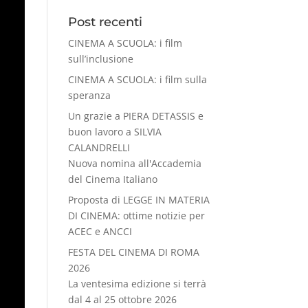
Post recenti
CINEMA A SCUOLA: i film
sull’inclusione
CINEMA A SCUOLA: i film sulla
speranza
Un grazie a PIERA DETASSIS e
buon lavoro a SILVIA
CALANDRELLI
Nuova nomina all'Accademia
del Cinema Italiano
Proposta di LEGGE IN MATERIA
DI CINEMA: ottime notizie per
ACEC e ANCCI
FESTA DEL CINEMA DI ROMA
2026
La ventesima edizione si terrà
dal 4 al 25 ottobre 2026