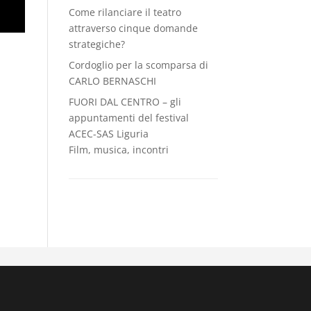
Come rilanciare il teatro
attraverso cinque domande
strategiche?
Cordoglio per la scomparsa di
CARLO BERNASCHI
FUORI DAL CENTRO – gli
appuntamenti del festival
ACEC-SAS Liguria
Film, musica, incontri