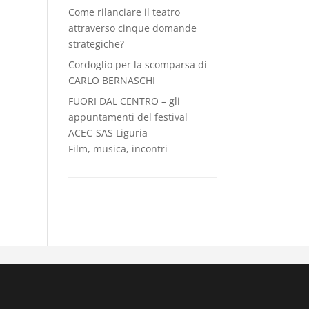
Come rilanciare il teatro
attraverso cinque domande
strategiche?
Cordoglio per la scomparsa di
CARLO BERNASCHI
FUORI DAL CENTRO – gli
appuntamenti del festival
ACEC-SAS Liguria
Film, musica, incontri