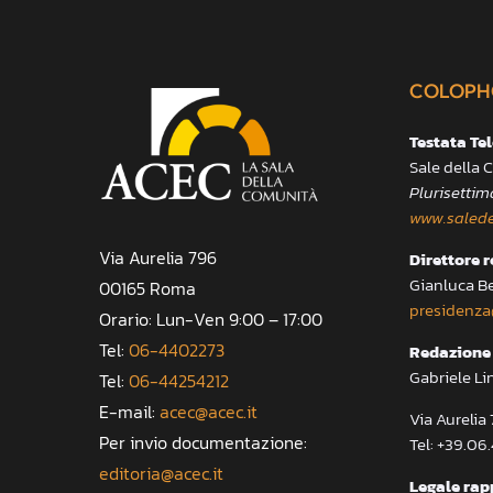
COLOPH
Testata Te
Sale della
Plurisettim
www.salede
Via Aurelia 796
Direttore 
Gianluca B
00165 Roma
presidenza
Orario: Lun-Ven 9:00 – 17:00
Tel:
06-4402273
Redazione 
Gabriele Li
Tel:
06-44254212
E-mail:
acec@acec.it
Via Aureli
Per invio documentazione:
Tel: +39.06
editoria@acec.it
Legale rap