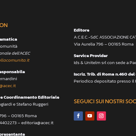
ON
Editore
A.C.E.C.-SdC ASSOCIAZIONE C
lematica
Via Aurelia 796 – 00165 Roma
 Comunità
anale dell’ACEC
Service Provider
llacomunita.it
Ids & Unitelm srl con sede a P
responsabile
Iscriz. Trib. di Roma n.460 del
ernardini
Periodico depositato presso il
@acec.it
e Coordinamento Editoriale
SEGUICI SUI NOSTRI SO
ngiardi e Stefano Ruggeri
a 796 – 00165 Roma
.4402273 – editoria@acec.it
presentante