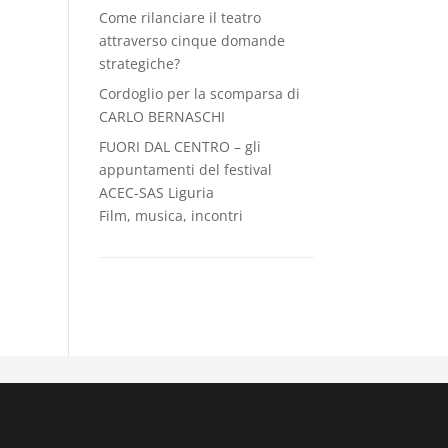
Come rilanciare il teatro
attraverso cinque domande
strategiche?
Cordoglio per la scomparsa di
CARLO BERNASCHI
FUORI DAL CENTRO – gli
appuntamenti del festival
ACEC-SAS Liguria
Film, musica, incontri