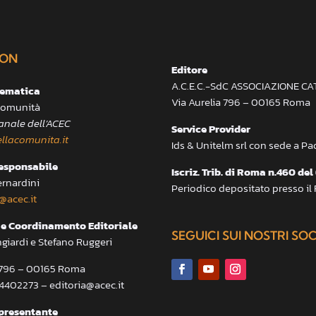
ON
Editore
A.C.E.C.-SdC ASSOCIAZIONE C
lematica
Via Aurelia 796 – 00165 Roma
 Comunità
anale dell’ACEC
Service Provider
llacomunita.it
Ids & Unitelm srl con sede a P
responsabile
Iscriz. Trib. di Roma n.460 del
ernardini
Periodico depositato presso il
@acec.it
e Coordinamento Editoriale
SEGUICI SUI NOSTRI SO
ngiardi e Stefano Ruggeri
a 796 – 00165 Roma
.4402273 – editoria@acec.it
presentante