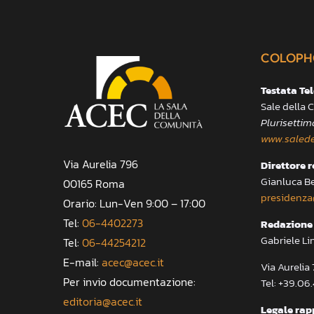
COLOPH
Testata Te
Sale della
Plurisettim
www.salede
Via Aurelia 796
Direttore 
Gianluca B
00165 Roma
presidenza
Orario: Lun-Ven 9:00 – 17:00
Tel:
06-4402273
Redazione 
Gabriele Li
Tel:
06-44254212
E-mail:
acec@acec.it
Via Aureli
Per invio documentazione:
Tel: +39.06
editoria@acec.it
Legale rap