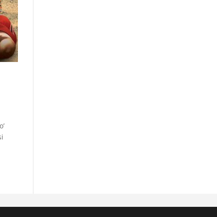
o’
si