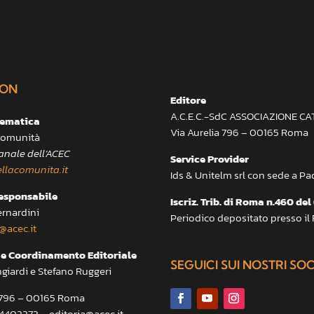
ON
Editore
A.C.E.C.-SdC ASSOCIAZIONE C
lematica
Via Aurelia 796 – 00165 Roma
 Comunità
anale dell’ACEC
Service Provider
llacomunita.it
Ids & Unitelm srl con sede a P
responsabile
Iscriz. Trib. di Roma n.460 del
ernardini
Periodico depositato presso il
@acec.it
e Coordinamento Editoriale
SEGUICI SUI NOSTRI SO
ngiardi e Stefano Ruggeri
a 796 – 00165 Roma
.4402273 – editoria@acec.it