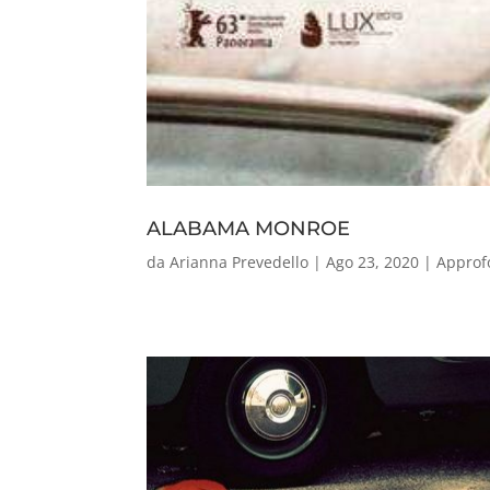
ALABAMA MONROE
da
Arianna Prevedello
|
Ago 23, 2020
|
Approf