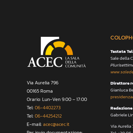
COLOPH
Testata Te
Sale della
Plurisettim
www.salede
Via Aurelia 796
Direttore 
Gianluca B
00165 Roma
presidenza
Orario: Lun-Ven 9:00 – 17:00
Tel:
06-4402273
Redazione 
Gabriele Li
Tel:
06-44254212
E-mail:
acec@acec.it
Via Aureli
Per invio documentazione:
Tel: +39.06