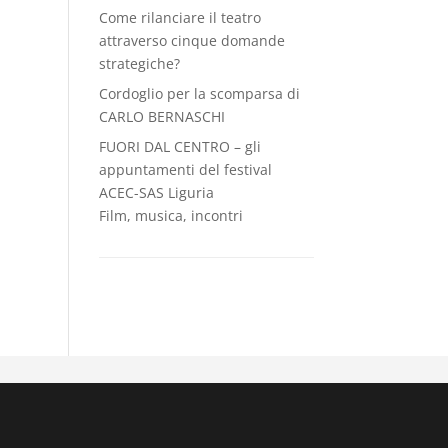
Come rilanciare il teatro
attraverso cinque domande
strategiche?
Cordoglio per la scomparsa di
CARLO BERNASCHI
FUORI DAL CENTRO – gli
appuntamenti del festival
ACEC-SAS Liguria
Film, musica, incontri