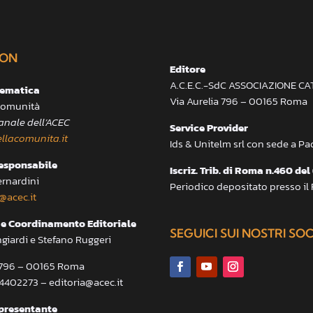
ON
Editore
A.C.E.C.-SdC ASSOCIAZIONE C
lematica
Via Aurelia 796 – 00165 Roma
 Comunità
anale dell’ACEC
Service Provider
llacomunita.it
Ids & Unitelm srl con sede a P
responsabile
Iscriz. Trib. di Roma n.460 del
ernardini
Periodico depositato presso il
@acec.it
e Coordinamento Editoriale
SEGUICI SUI NOSTRI SO
ngiardi e Stefano Ruggeri
a 796 – 00165 Roma
.4402273 – editoria@acec.it
presentante