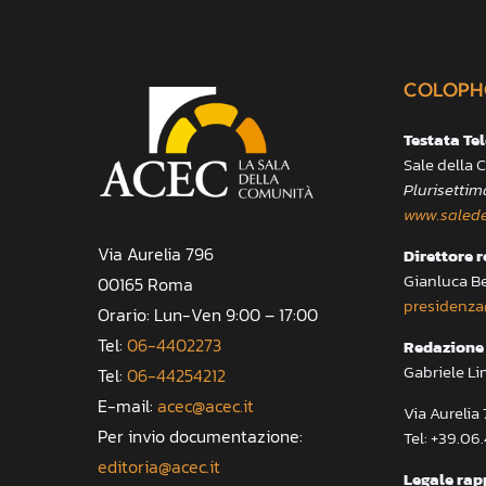
COLOPH
Testata Te
Sale della
Plurisettim
www.salede
Via Aurelia 796
Direttore 
Gianluca B
00165 Roma
presidenza
Orario: Lun-Ven 9:00 – 17:00
Tel:
06-4402273
Redazione 
Gabriele Li
Tel:
06-44254212
E-mail:
acec@acec.it
Via Aureli
Per invio documentazione:
Tel: +39.06
editoria@acec.it
Legale rap