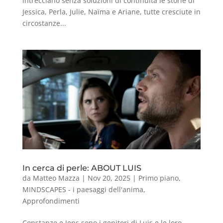
intrecciano senza soluzioni di continuità le storie di
Jessica, Perla, Julie, Naïma e Ariane, tutte cresciute in
circostanze...
In cerca di perle: ABOUT LUIS
da
Matteo Mazza
|
Nov 20, 2025
|
Primo piano
,
MINDSCAPES - i paesaggi dell'anima
,
Approfondimenti
Constanze e Jens sono i genitori di Luis e le loro