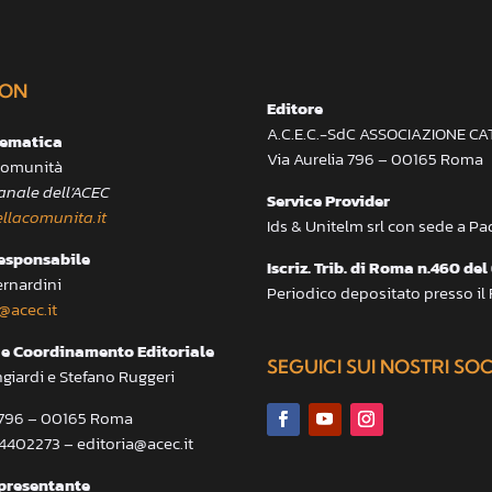
ON
Editore
A.C.E.C.-SdC ASSOCIAZIONE C
lematica
Via Aurelia 796 – 00165 Roma
 Comunità
anale dell’ACEC
Service Provider
llacomunita.it
Ids & Unitelm srl con sede a P
responsabile
Iscriz. Trib. di Roma n.460 del
ernardini
Periodico depositato presso il
@acec.it
e Coordinamento Editoriale
SEGUICI SUI NOSTRI SO
ngiardi e Stefano Ruggeri
a 796 – 00165 Roma
.4402273 – editoria@acec.it
presentante