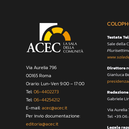
COLOPH
Testata Te
Sale della
Plurisettim
www.salede
Via Aurelia 796
Direttore 
Gianluca B
00165 Roma
presidenza
Orario: Lun-Ven 9:00 – 17:00
Tel:
06-4402273
Redazione 
Gabriele Li
Tel:
06-44254212
E-mail:
acec@acec.it
Via Aureli
Per invio documentazione:
Tel: +39.06
editoria@acec.it
Legale rap