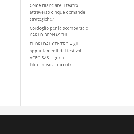
Come rilanciare il teatro
attraverso cinque domande
strategiche?
Cordoglio per la scomparsa di
CARLO BERNASCHI
FUORI DAL CENTRO – gli
appuntamenti del festival
ACEC-SAS Liguria
Film, musica, incontri