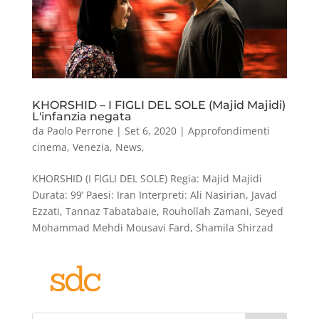
KHORSHID – I FIGLI DEL SOLE (Majid Majidi)
L'infanzia negata
da
Paolo Perrone
|
Set 6, 2020
|
Approfondimenti
cinema
,
Venezia
,
News
,
KHORSHID (I FIGLI DEL SOLE) Regia: Majid Majidi
Durata: 99’ Paesi: Iran Interpreti: Ali Nasirian, Javad
Ezzati, Tannaz Tabatabaie, Rouhollah Zamani, Seyed
Mohammad Mehdi Mousavi Fard, Shamila Shirzad