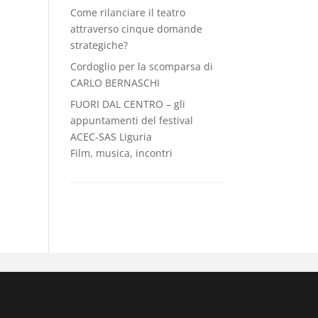
Come rilanciare il teatro
attraverso cinque domande
strategiche?
Cordoglio per la scomparsa di
CARLO BERNASCHI
FUORI DAL CENTRO – gli
appuntamenti del festival
ACEC-SAS Liguria
Film, musica, incontri