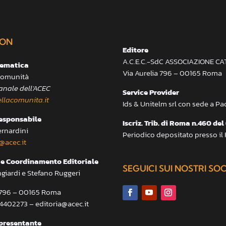
ON
Editore
A.C.E.C.-SdC ASSOCIAZIONE C
lematica
Via Aurelia 796 – 00165 Roma
 Comunità
anale dell’ACEC
Service Provider
llacomunita.it
Ids & Unitelm srl con sede a P
responsabile
Iscriz. Trib. di Roma n.460 del
ernardini
Periodico depositato presso il
@acec.it
e Coordinamento Editoriale
SEGUICI SUI NOSTRI SO
ngiardi e Stefano Ruggeri
a 796 – 00165 Roma
.4402273 – editoria@acec.it
presentante