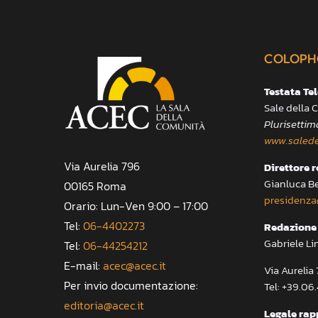
COLOPH
Testata Te
Sale della
Plurisettim
www.salede
Via Aurelia 796
Direttore 
Gianluca B
00165 Roma
presidenza
Orario: Lun-Ven 9:00 – 17:00
Tel:
06-4402273
Redazione 
Gabriele Li
Tel:
06-44254212
E-mail:
acec@acec.it
Via Aureli
Per invio documentazione:
Tel: +39.06
editoria@acec.it
Legale rap