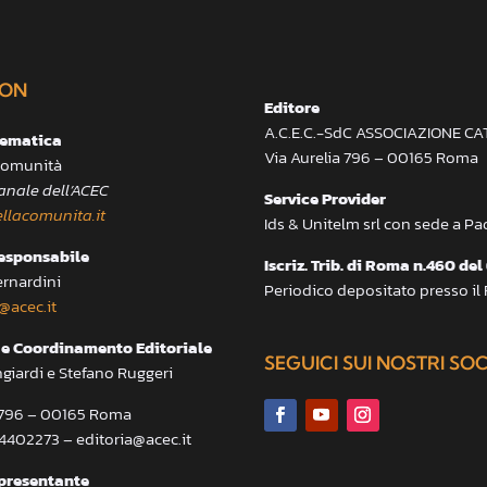
ON
Editore
A.C.E.C.-SdC ASSOCIAZIONE C
lematica
Via Aurelia 796 – 00165 Roma
 Comunità
anale dell’ACEC
Service Provider
llacomunita.it
Ids & Unitelm srl con sede a P
responsabile
Iscriz. Trib. di Roma n.460 del
ernardini
Periodico depositato presso il
@acec.it
e Coordinamento Editoriale
SEGUICI SUI NOSTRI SO
ngiardi e Stefano Ruggeri
a 796 – 00165 Roma
.4402273 – editoria@acec.it
presentante