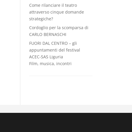
Come rilanciare il teatro
attraverso cinque domande
strategiche?
Cordoglio per la scomparsa di
CARLO BERNASCHI
FUORI DAL CENTRO – gli
appuntamenti del festival
ACEC-SAS Liguria
Film, musica, incontri