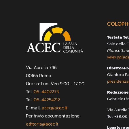
COLOPH
Testata Te
Sale della
Plurisettim
www.salede
Via Aurelia 796
Direttore 
Gianluca B
00165 Roma
presidenza
Orario: Lun-Ven 9:00 – 17:00
Tel:
06-4402273
Redazione 
Gabriele Li
Tel:
06-44254212
E-mail:
acec@acec.it
Via Aureli
Per invio documentazione:
Tel: +39.06
editoria@acec.it
Legale rap