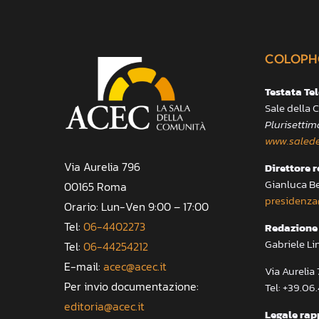
COLOPH
Testata Te
Sale della
Plurisettim
www.salede
Via Aurelia 796
Direttore 
Gianluca B
00165 Roma
presidenza
Orario: Lun-Ven 9:00 – 17:00
Tel:
06-4402273
Redazione 
Gabriele Li
Tel:
06-44254212
E-mail:
acec@acec.it
Via Aureli
Per invio documentazione:
Tel: +39.06
editoria@acec.it
Legale rap