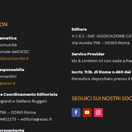
ON
Editore
A.C.E.C.-SdC ASSOCIAZIONE C
lematica
Via Aurelia 796 – 00165 Roma
 Comunità
anale dell’ACEC
Service Provider
llacomunita.it
Ids & Unitelm srl con sede a P
responsabile
Iscriz. Trib. di Roma n.460 del
ernardini
Periodico depositato presso il
@acec.it
e Coordinamento Editoriale
SEGUICI SUI NOSTRI SO
ngiardi e Stefano Ruggeri
a 796 – 00165 Roma
.4402273 – editoria@acec.it
presentante