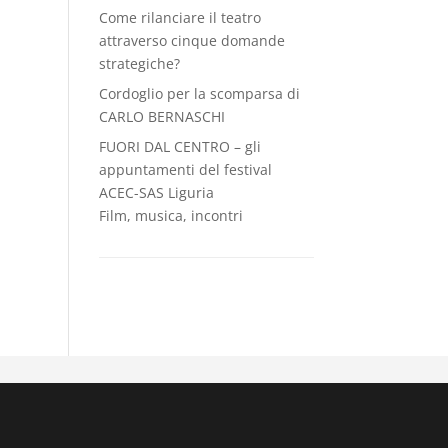
Come rilanciare il teatro
attraverso cinque domande
strategiche?
Cordoglio per la scomparsa di
CARLO BERNASCHI
FUORI DAL CENTRO – gli
appuntamenti del festival
ACEC-SAS Liguria
Film, musica, incontri