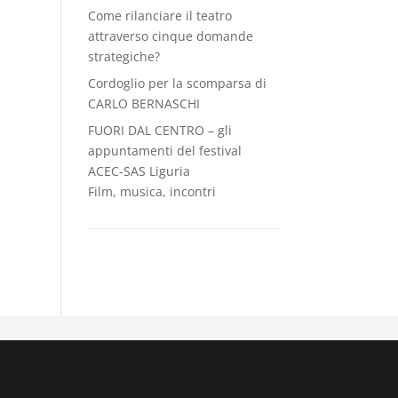
Come rilanciare il teatro
attraverso cinque domande
strategiche?
Cordoglio per la scomparsa di
CARLO BERNASCHI
FUORI DAL CENTRO – gli
appuntamenti del festival
ACEC-SAS Liguria
Film, musica, incontri