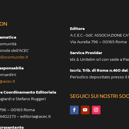
ON
Editore
A.C.E.C.-SdC ASSOCIAZIONE C
lematica
Via Aurelia 796 – 00165 Roma
 Comunità
anale dell’ACEC
Service Provider
llacomunita.it
Ids & Unitelm srl con sede a P
responsabile
Iscriz. Trib. di Roma n.460 del
ernardini
Periodico depositato presso il
@acec.it
e Coordinamento Editoriale
SEGUICI SUI NOSTRI SO
ngiardi e Stefano Ruggeri
a 796 – 00165 Roma
.4402273 – editoria@acec.it
presentante