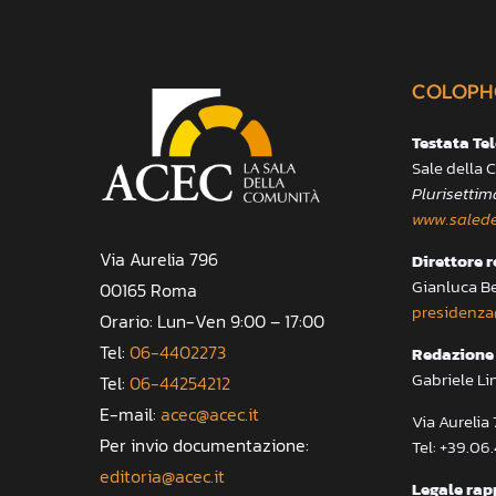
COLOPH
Testata Te
Sale della
Plurisettim
www.salede
Via Aurelia 796
Direttore 
Gianluca B
00165 Roma
presidenza
Orario: Lun-Ven 9:00 – 17:00
Tel:
06-4402273
Redazione 
Gabriele Li
Tel:
06-44254212
E-mail:
acec@acec.it
Via Aureli
Per invio documentazione:
Tel: +39.06
editoria@acec.it
Legale rap